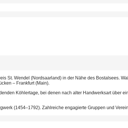
kreis St. Wendel (Nordsaarland) in der Nähe des Bostalsees. W
cken – Frankfurt (Main).
tfindenden Köhlertage, bei denen nach alter Handwerksart über 
ergwerk (1454–1792). Zahlreiche engagierte Gruppen und Verei