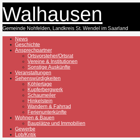
Zum
Walhausen
Inhalt
springen
Gemeinde Nohfelden, Landkreis St. Wendel im Saarland
News
Geschichte
Ansprechpartner
Ortsvorsteher/Ortsrat
Vereine & Institutionen
Sonstige Auskünfte
Veranstaltungen
Sehenswürdigkeiten
Köhlertage
Kupferbergwerk
Schaumeiler
Hinkelstein
Wandern & Fahrrad
Ferienunterkünfte
Wohnen & Bauen
Bauplätze und Immobilien
Gewerbe
Lob/Kritik